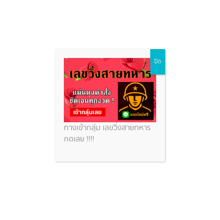
ตารางหุ้นนิเคอิวันนี้
Skip
ปิด
to
content
หวยสวย
ตารางหุ้นนิเคอิวันนี้
ทางเข้ากลุ่ม เลขวิ่งสายทหาร
กดเลย !!!!
หวยหุ้นนิเคอิ วิเคราะห์หุ้นนิเคอิย้อนหลัง พร้อมแนวทางหุ้น
นิเคอิเช้า-บ่าย 24 ธ.ค. 68