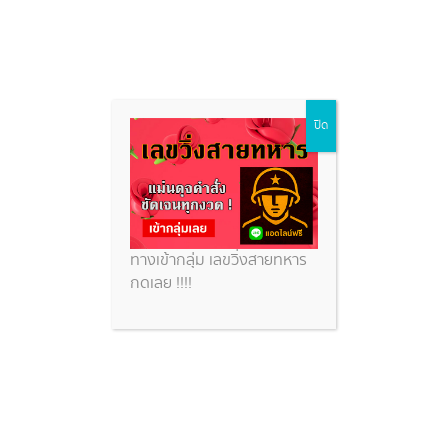
ดูผลหุ้นสิงคโปร์vip
Skip
ปิด
to
content
หวยสวย
ดูผลหุ้นสิงคโปร์vip
ทางเข้ากลุ่ม เลขวิ่งสายทหาร
กดเลย !!!!
หวยหุ้นสิงคโปร์ 19 ธ.ค. 2568 แนวทางหุ้น 10 คู่ จากผล
หวยหุ้นสิงคโปร์ย้อนหลัง