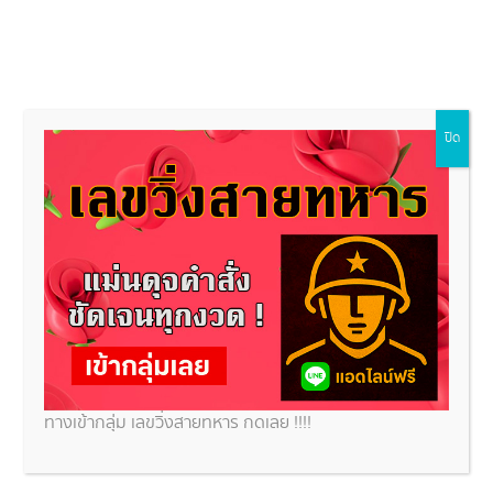
ปิด
เลขเด็ดวันนี้
ข่าวหวย
สถานที่ขอหวย
หวยหุ้น
ทำนา
งขอขมา
หว
ีจุดธูปกลางแจ้ง จุดธูปขอขมา คำขอส่งถึงสิ่ง
ดิ์สิทธิ์ ช่วยเสริมมงคลชีวิต!
ทางเข้ากลุ่ม เลขวิ่งสายทหาร กดเลย !!!!
ที่ชีวิตติดขัด ทำอะไรก็ไม่ราบรื่น ไม่สำเร็จ ค้าขายอะไรก็ต้องล้มเลิกในที่สุด มีแต่ขาดทุนขาดกำไร ไม่มีเงินเก็บ
ที ถ้าเป็นแบบนี้มานานแนะนำเลยว่าให้ทำพิธี วิธีจุดธูปกลางแจ้ง 16 ดอก 36 ดอกหรือ 108 ดอกก็ได้ จะช่วย
ีวิตดีขึ้นแบบก้าวกระโดดได้อย่างแน่นอน! จุดธูปกลางแจ้ง คืออะไร หลายคนไม่รู้ว่าพิธี จุดธูปกลางแจ้ง คือ