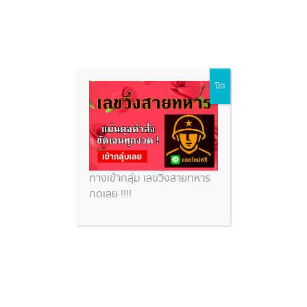
ข่าว TODAY
Skip
ปิด
to
content
หวยสวย
ข่าว TODAY
ทางเข้ากลุ่ม เลขวิ่งสายทหาร
กดเลย !!!!
หวยบางกอกทูเดย์ แนวทางเลขเด็ด หวยหนังสือพิมพ์
1/7/2569