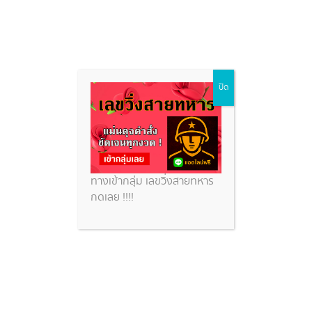
Skip
ปิด
to
content
ทางเข้ากลุ่ม เลขวิ่งสายทหาร
กดเลย !!!!
หลวงปู่หลิว เลขเด็ดพญาเต่าเรือน
แนวทางหวยงวดนี้ 1/11/2567
หวยสวย
สถานที่ขอหวย