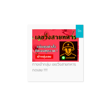
Skip
ปิด
to
content
ทางเข้ากลุ่ม เลขวิ่งสายทหาร
กดเลย !!!!
แห่ส่อง เลขทะเบียนรถนำโชคซื้อ
หวย 1 ส.ค. 67 หลังนกยูงกระโดด
จิก-ข่วนรถหรูรอบคัน