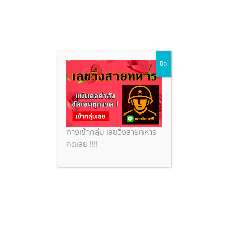
Skip
ปิด
to
content
ทางเข้ากลุ่ม เลขวิ่งสายทหาร
กดเลย !!!!
สถิติหวยออก 16 กรกฎาคม
แนวทางเลขเด็ดหวยออกวันจันทร์
หวยสวย
เลขเด็ดงวดนี้