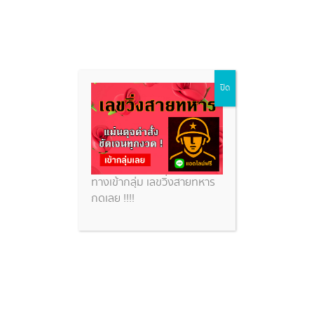
Skip
ปิด
to
content
ทางเข้ากลุ่ม เลขวิ่งสายทหาร
กดเลย !!!!
คัดเลขเด็ด แนวทางหวยฮานอย
1/12/63 เน้นเลขดัง
หวยสวย
หวยซอง