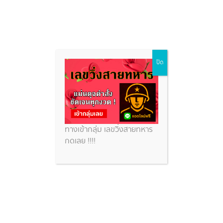
Skip
ปิด
to
content
ทางเข้ากลุ่ม เลขวิ่งสายทหาร
กดเลย !!!!
แนวทางหวยฮานอยวันนี้ 3/10/66
เลขพารวยจากหวยฮานอย vip
ย้อนหลัง