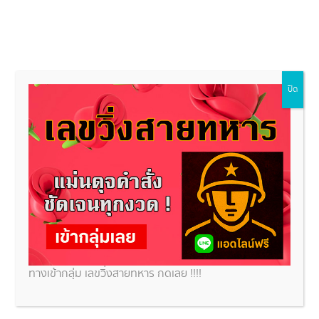
ปิด
เลขเด็ดวันนี้
ข่าวหวย
สถานที่ขอหวย
หวยหุ้น
ทำนา
ทางเข้ากลุ่ม เลขวิ่งสายทหาร กดเลย !!!!