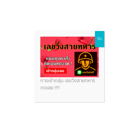
Skip
ปิด
to
content
ทางเข้ากลุ่ม เลขวิ่งสายทหาร
กดเลย !!!!
แนวทางหวยฮานอยวันนี้ 28/9/66
เลขให้โชคไม่แพ้หวยซองฮานอย
หวยสวย
เลขเด็ดงวดนี้