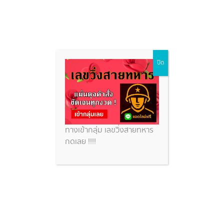
Skip
ปิด
to
content
ทางเข้ากลุ่ม เลขวิ่งสายทหาร
กดเลย !!!!
คัดเลขเด็ด แนวทางหวยลาว วันที่
2 พ.ย.63
หวยสวย
หวยซอง