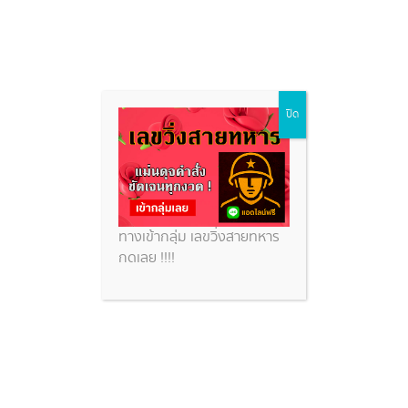
Skip
ปิด
to
content
ทางเข้ากลุ่ม เลขวิ่งสายทหาร
กดเลย !!!!
หวยลาวแม่น้ำปั่น แนวทางเลขเด็ด
ลุ้นหวยลาววันนี้ 21/3/68
หวยสวย
เลขเด็ดงวดนี้