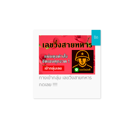
Skip
ปิด
to
content
ทางเข้ากลุ่ม เลขวิ่งสายทหาร
กดเลย !!!!
“หลวงปู่แสง” ละสังขาร สายหลวง
ปู่มั่น-ศิษย์แห่อาลัย เผยสิริอายุรวม
98 ปี 75 พรรษา