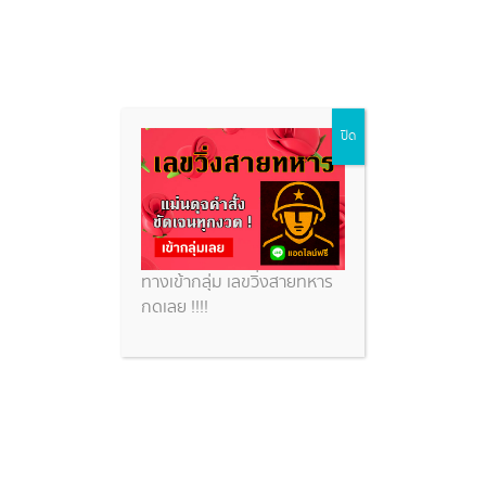
Skip
ปิด
to
content
ทางเข้ากลุ่ม เลขวิ่งสายทหาร
กดเลย !!!!
แนวทางหวยฮานอยวันนี้
4/1/2569 เปิดเลขเด็ดโค้งสุดท้าย
ก่อนลุ้นหวยฮานอยสามรอบวันนี้