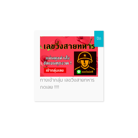
Skip
ปิด
to
content
ทางเข้ากลุ่ม เลขวิ่งสายทหาร
กดเลย !!!!
เลขเด็ดวัดบึงบา ปทุมธานี หลังมี
กลุ่มผู้ศรัทธามาเข้าขอพร-แก้บน
สิ่งศักดิ์สิทธิ์ พร้อมขอเลขเด็ดไว้