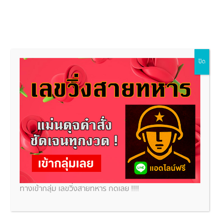
ปิด
เลขเด็ดวันนี้
ข่าวหวย
สถานที่ขอหวย
หวยหุ้น
ทำนา
ทางเข้ากลุ่ม เลขวิ่งสายทหาร กดเลย !!!!