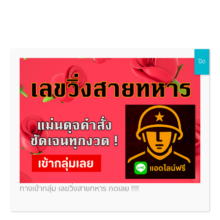
ปิด
เลขเด็ดวันนี้
ข่าวหวย
สถานที่ขอหวย
หวยหุ้น
ทำนา
ทางเข้ากลุ่ม เลขวิ่งสายทหาร กดเลย !!!!