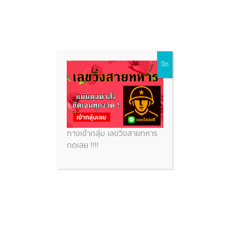
Skip
ปิด
to
content
ทางเข้ากลุ่ม เลขวิ่งสายทหาร
กดเลย !!!!
หวยหุ้นสิงคโปร์ 19 ธ.ค. 2568
แนวทางหุ้น 10 คู่ จากผลหวยหุ้น
สิงคโปร์ย้อนหลัง