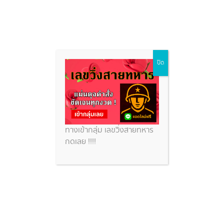
Skip
ปิด
to
content
ทางเข้ากลุ่ม เลขวิ่งสายทหาร
กดเลย !!!!
แนวทางหวยฮานอยวันนี้
15/7/2567 เลขฮานอยล่าสุดให้
โชค