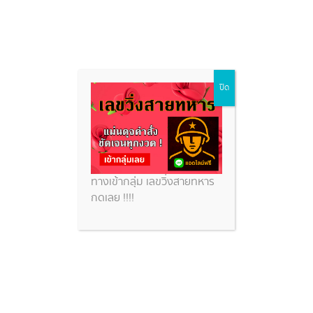
Skip
ปิด
to
content
ทางเข้ากลุ่ม เลขวิ่งสายทหาร
กดเลย !!!!
แนวทางหวยฮานอยวันนี้
20/6/2567 เลขพารวยจากสถิติ
หวยฮานอยย้อนหลัง