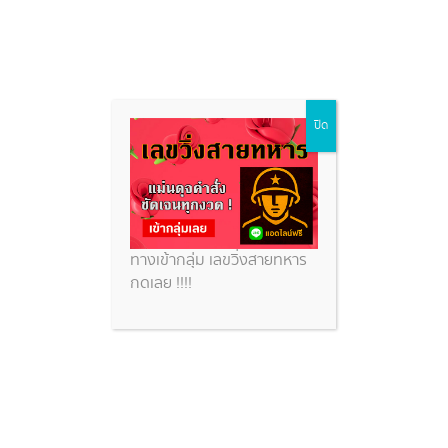
Skip
ปิด
to
content
ทางเข้ากลุ่ม เลขวิ่งสายทหาร
กดเลย !!!!
แนวทางหวยฮานอยวันนี้
22/5/2567 เลขหวยซองฮานอย
วันนี้