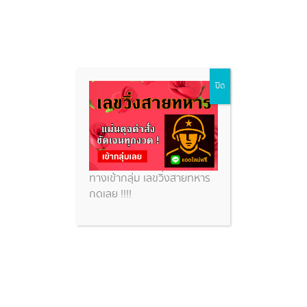
Skip
ปิด
to
content
ทางเข้ากลุ่ม เลขวิ่งสายทหาร
กดเลย !!!!
เห็นชัด ๆ เลขจาก กุมารสมบัติ สิ่ง
ศักดิ์สิทธิ์วัดไผ่ล้อม หลังจัดพิธี
บวงสรวงใหญ่