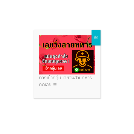
Skip
ปิด
to
content
ทางเข้ากลุ่ม เลขวิ่งสายทหาร
กดเลย !!!!
แนวทางหวยฮานอยวันนี้
3/4/2567 huaysong หวย
ฮานอยพารวย