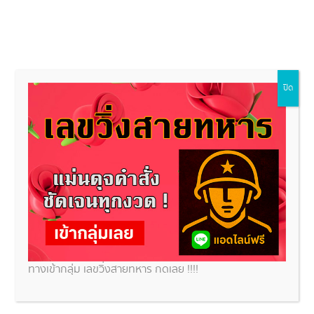
ปิด
เลขเด็ดวันนี้
ข่าวหวย
สถานที่ขอหวย
หวยหุ้น
ทำนา
ทางเข้ากลุ่ม เลขวิ่งสายทหาร กดเลย !!!!