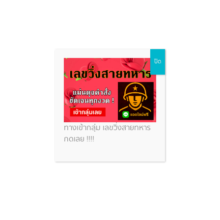
Skip
ปิด
to
content
ทางเข้ากลุ่ม เลขวิ่งสายทหาร
กดเลย !!!!
แนวทางหวยฮานอยวันนี้
15/12/2566 หวยเด็ดเลขเด็ดวันนี้
หวยสวย
เลขเด็ดงวดนี้