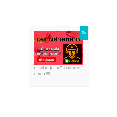
Skip
ปิด
to
content
ทางเข้ากลุ่ม เลขวิ่งสายทหาร
กดเลย !!!!
แนวทางหวยฮานอยวันนี้
2/12/2566 เลขหวยฮานอยวันนี้
ออกอะไร