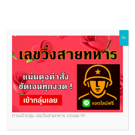
ปิด
เลขเด็ดวันนี้
ข่าวหวย
สถานที่ขอหวย
หวยหุ้น
ทำนา
ทางเข้ากลุ่ม เลขวิ่งสายทหาร กดเลย !!!!