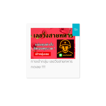
Skip
ปิด
to
content
ทางเข้ากลุ่ม เลขวิ่งสายทหาร
กดเลย !!!!
แนวทางหวยฮานอยวันนี้ 23/9/66
เลขฮานอยวันนี้ออกอะไร
หวยสวย
เลขเด็ดงวดนี้