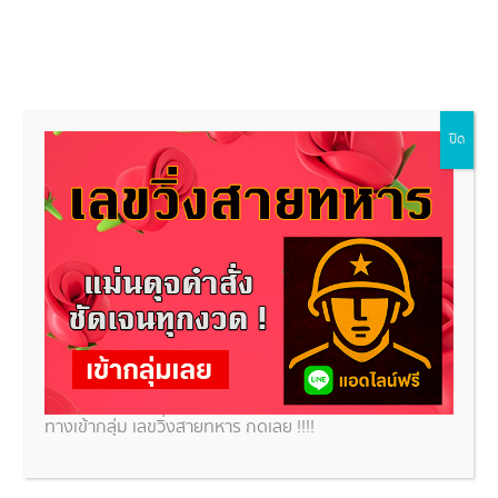
ปิด
เลขเด็ดวันนี้
ข่าวหวย
สถานที่ขอหวย
หวยหุ้น
ทำนา
ทางเข้ากลุ่ม เลขวิ่งสายทหาร กดเลย !!!!