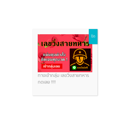
Skip
ปิด
to
content
ทางเข้ากลุ่ม เลขวิ่งสายทหาร
กดเลย !!!!
แนวทางหวยฮานอยวันนี้ 6/9/66
คำตอบผลหวยฮานอยวันนี้ออกตัว
ไหน