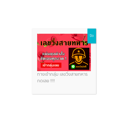
Skip
ปิด
to
content
ทางเข้ากลุ่ม เลขวิ่งสายทหาร
กดเลย !!!!
ชาวบ้านแห่ส่อง เลขเด็ดแม่ตะเคียน
สุดเฮี้ยนให้โชคสุดแม่น เลขเด็ด 2
ตัว 3 ตัวชัดๆ ลุ้นโชคงวด 16