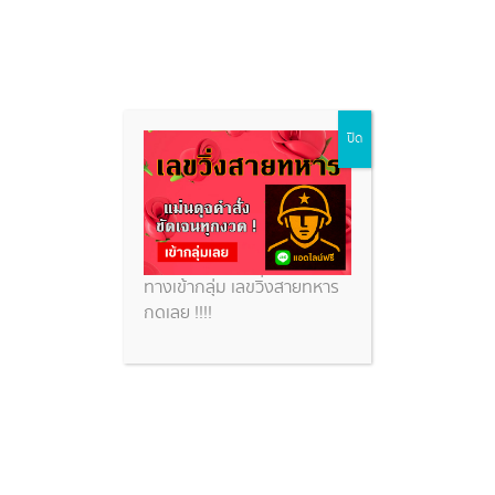
Skip
ปิด
to
content
ทางเข้ากลุ่ม เลขวิ่งสายทหาร
กดเลย !!!!
แนวทางหวยฮานอยวันนี้ 14 พ.ค.
66 เลขเด็ดจากสถิติหวยฮานอย
ออกวันอาทิตย์