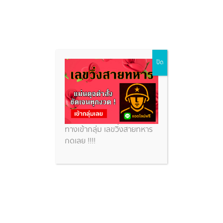
Skip
ปิด
to
content
ทางเข้ากลุ่ม เลขวิ่งสายทหาร
กดเลย !!!!
ส่องด่วนเลขแมว หลังลูกแมวลาย
เสือติดในกระโปรงรถไกลกว่า 80
กม.