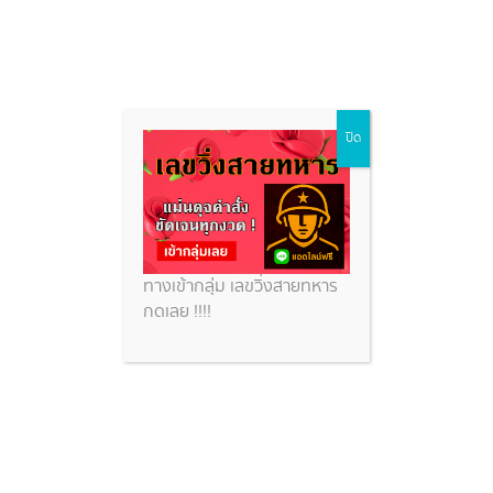
Skip
ปิด
to
content
ทางเข้ากลุ่ม เลขวิ่งสายทหาร
กดเลย !!!!
รวมพลคนดวงดีรับทรัพย์ คนถูก
หวย งวด 2 พ.ค. 66
หวยสวย
เลขสวยไทยรัฐ