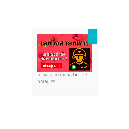
Skip
ปิด
to
content
ทางเข้ากลุ่ม เลขวิ่งสายทหาร
กดเลย !!!!
หวยฮานอยเลขเด็ดฟรี ๆ 10 เม.ย.
66 หวยฮานอยวันนี้ออกอะไร
หวยสวย
เลขเด็ดงวดนี้